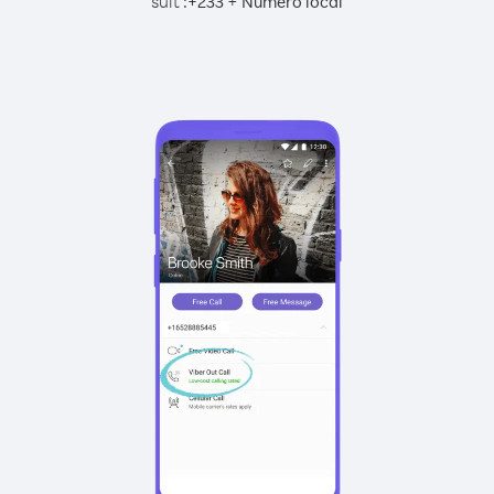
suit :
+
+
233
Numéro local