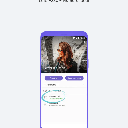
suit :
+
+
350
Numéro local