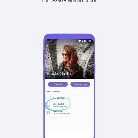
suit :
+
+
350
Numéro local