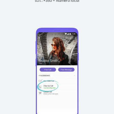
suit :
+
+
350
Numéro local