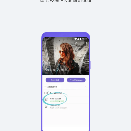
suit :
+
+
299
Numéro local