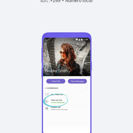
suit :
+
+
299
Numéro local