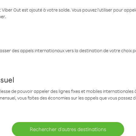
 Viber Out est ajouté à votre solde. Vous pouvez l'utiliser pour app
ber.
passer des appels internationaux vers la destination de votre choix 
suel
se de pouvoir appeler des lignes fixes et mobiles internationales à 
mensuel, vous faites des économies sur les appels que vous passez d
Rechercher d'autres destinations