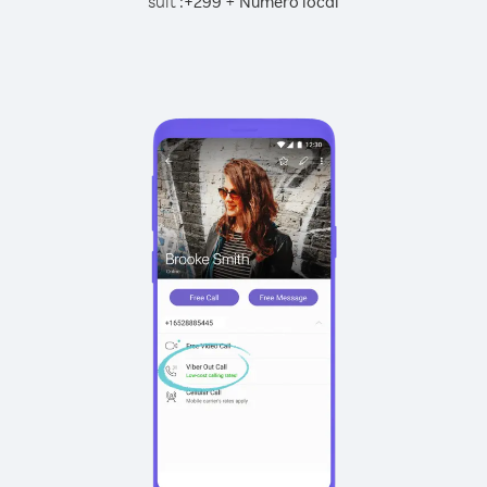
suit :
+
+
299
Numéro local