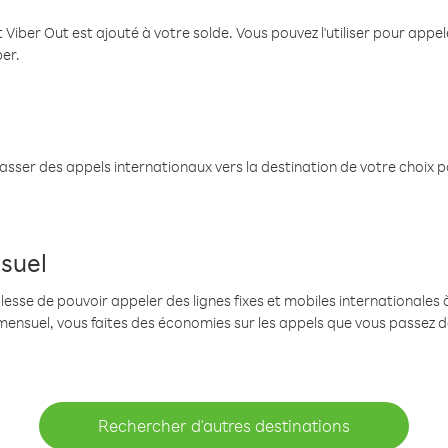
 Viber Out est ajouté à votre solde. Vous pouvez l'utiliser pour app
ber.
passer des appels internationaux vers la destination de votre choix 
suel
se de pouvoir appeler des lignes fixes et mobiles internationales à 
mensuel, vous faites des économies sur les appels que vous passez d
Rechercher d'autres destinations