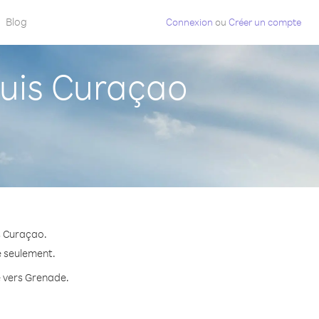
Blog
Connexion
ou
Créer un compte
uis Curaçao
s Curaçao.
e seulement.
e vers Grenade.