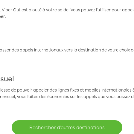
 Viber Out est ajouté à votre solde. Vous pouvez l'utiliser pour app
ber.
passer des appels internationaux vers la destination de votre choix 
suel
se de pouvoir appeler des lignes fixes et mobiles internationales à 
mensuel, vous faites des économies sur les appels que vous passez d
Rechercher d'autres destinations