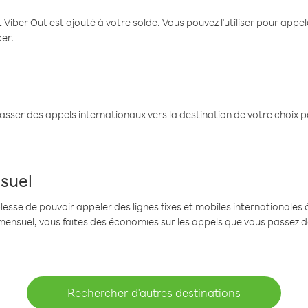
 Viber Out est ajouté à votre solde. Vous pouvez l'utiliser pour app
ber.
passer des appels internationaux vers la destination de votre choix 
suel
se de pouvoir appeler des lignes fixes et mobiles internationales à 
mensuel, vous faites des économies sur les appels que vous passez d
Rechercher d'autres destinations