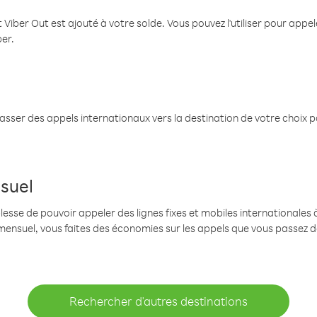
 Viber Out est ajouté à votre solde. Vous pouvez l'utiliser pour app
ber.
passer des appels internationaux vers la destination de votre choix 
suel
se de pouvoir appeler des lignes fixes et mobiles internationales à 
mensuel, vous faites des économies sur les appels que vous passez d
Rechercher d'autres destinations