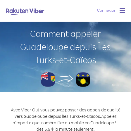
Connexion
Togg
navig
Comment appeler
Guadeloupe depuis Îles
Turks-et-Caïcos
Avec Viber Out vous pouvez passer des appels de qualité
vers Guadeloupe depuis Îles Turks-et-Caïcos.
Appelez
n'importe quel numéro fixe ou mobile en Guadeloupe ! -
dès 5.9 ¢ la minute seulement.