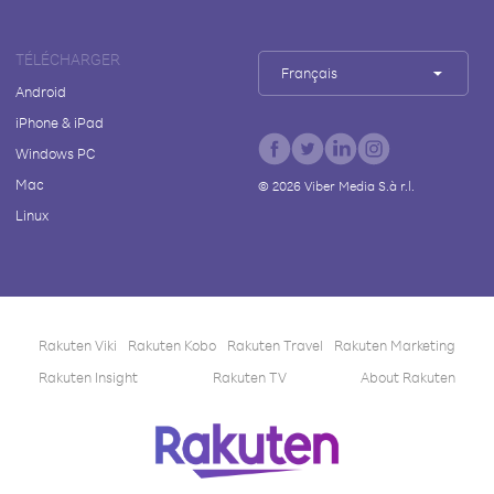
TÉLÉCHARGER
Français
Android
iPhone & iPad
Windows PC
Mac
©
2026
Viber Media S.à r.l.
Linux
Rakuten Viki
Rakuten Kobo
Rakuten Travel
Rakuten Marketing
Rakuten Insight
Rakuten TV
About Rakuten