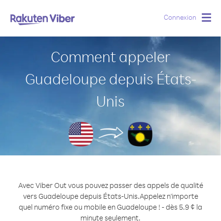
Connexion
Togg
navig
Comment appeler
Guadeloupe depuis États-
Unis
Avec Viber Out vous pouvez passer des appels de qualité
vers Guadeloupe depuis États-Unis.
Appelez n'importe
quel numéro fixe ou mobile en Guadeloupe ! - dès 5.9 ¢ la
minute seulement.