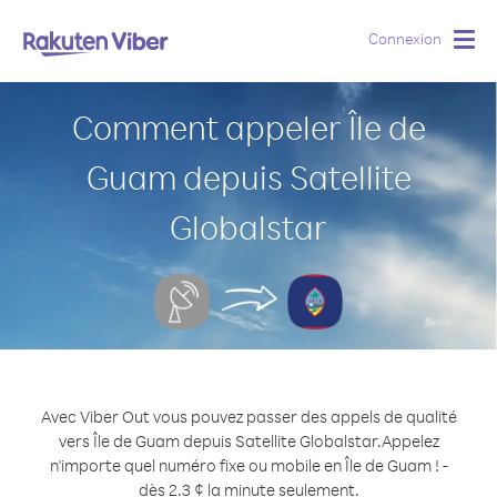
Connexion
Togg
navig
Comment appeler Île de
Guam depuis Satellite
Globalstar
Avec Viber Out vous pouvez passer des appels de qualité
vers Île de Guam depuis Satellite Globalstar.
Appelez
n'importe quel numéro fixe ou mobile en Île de Guam ! -
dès 2.3 ¢ la minute seulement.