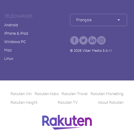
TÉLÉCHARGER
Français
Android
iPhone & iPad
Windows PC
Mac
©
2026
Viber Media S.à r.l.
Linux
Rakuten Viki
Rakuten Kobo
Rakuten Travel
Rakuten Marketing
Rakuten Insight
Rakuten TV
About Rakuten