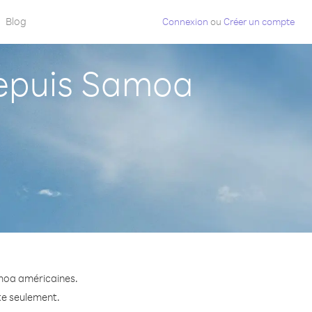
Blog
Connexion
ou
Créer un compte
epuis Samoa
moa américaines.
te seulement.