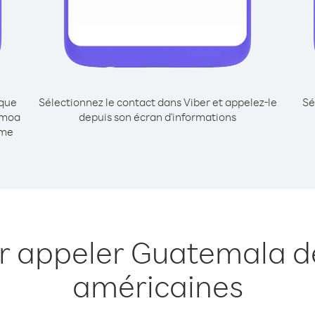
ique
Sélectionnez le contact dans Viber et appelez-le
Sé
amoa
depuis son écran d'informations
mme
ur appeler Guatemala 
américaines