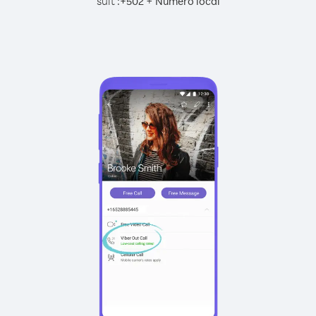
suit :
+
+
502
Numéro local