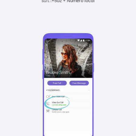
suit :
+
+
502
Numéro local