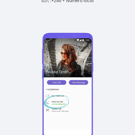
suit :
+
+
245
Numéro local