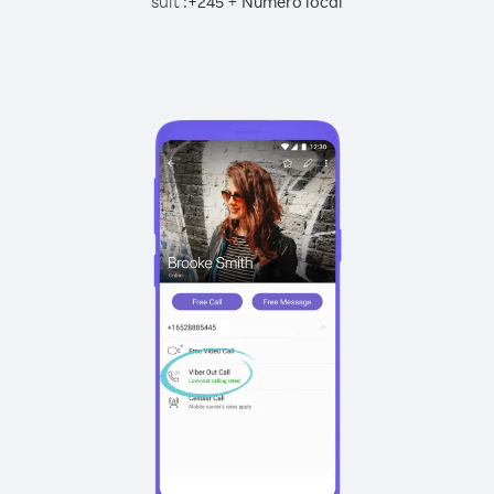
suit :
+
+
245
Numéro local