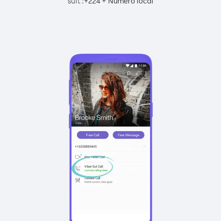
suit :
+
+
224
Numéro local