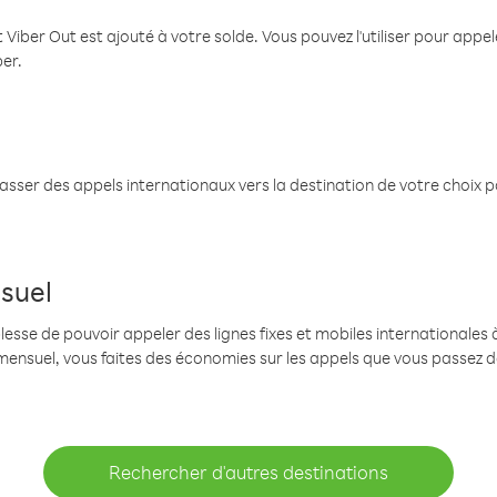
 Viber Out est ajouté à votre solde. Vous pouvez l'utiliser pour app
ber.
passer des appels internationaux vers la destination de votre choix 
suel
se de pouvoir appeler des lignes fixes et mobiles internationales à 
mensuel, vous faites des économies sur les appels que vous passez d
Rechercher d'autres destinations