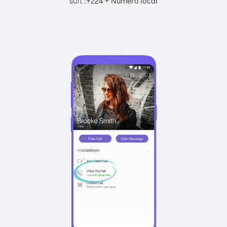
suit :
+
+
224
Numéro local