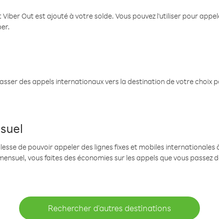
 Viber Out est ajouté à votre solde. Vous pouvez l'utiliser pour app
ber.
passer des appels internationaux vers la destination de votre choix 
suel
se de pouvoir appeler des lignes fixes et mobiles internationales à 
mensuel, vous faites des économies sur les appels que vous passez d
Rechercher d'autres destinations