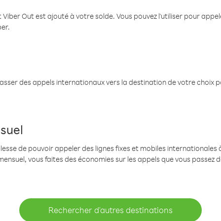
 Viber Out est ajouté à votre solde. Vous pouvez l'utiliser pour app
ber.
passer des appels internationaux vers la destination de votre choix 
suel
se de pouvoir appeler des lignes fixes et mobiles internationales à 
mensuel, vous faites des économies sur les appels que vous passez d
Rechercher d'autres destinations