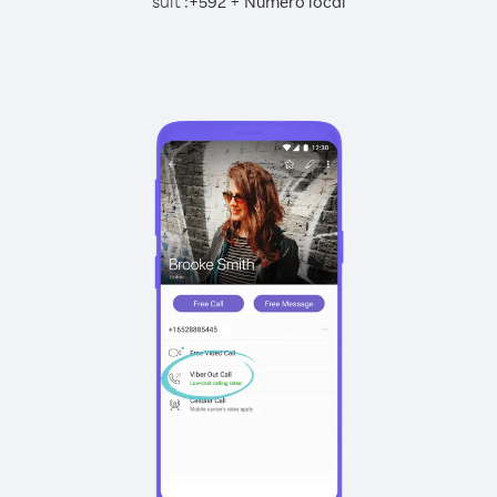
suit :
+
+
592
Numéro local