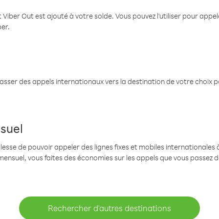
 Viber Out est ajouté à votre solde. Vous pouvez l'utiliser pour app
ber.
passer des appels internationaux vers la destination de votre choix 
suel
se de pouvoir appeler des lignes fixes et mobiles internationales à 
mensuel, vous faites des économies sur les appels que vous passez d
Rechercher d'autres destinations