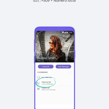
suit :
+
+
509
Numéro local