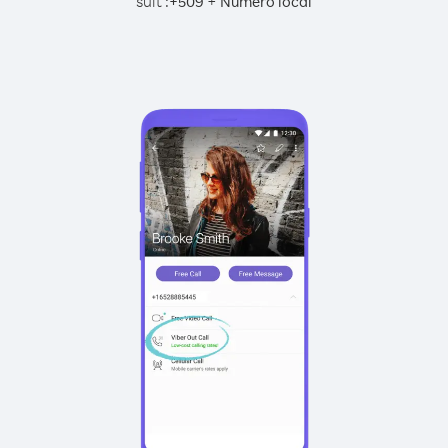
suit :
+
+
509
Numéro local