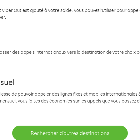
 Viber Out est ajouté à votre solde. Vous pouvez l'utiliser pour app
ber.
passer des appels internationaux vers la destination de votre choix 
suel
se de pouvoir appeler des lignes fixes et mobiles internationales à 
mensuel, vous faites des économies sur les appels que vous passez d
Rechercher d'autres destinations