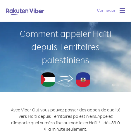
Connexion
Togg
navig
Comment appeler Haïti
depuis Territoires
palestiniens
Avec Viber Out vous pouvez passer des appels de qualité
vers Haïti depuis Territoires palestiniens.
Appelez
n'importe quel numéro fixe ou mobile en Haïti ! - dès 39.0
¢ la minute seulement.