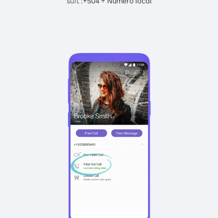
suit :
+
+
504
Numéro local