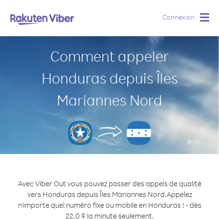
Connexion
Togg
navig
Comment appeler
Honduras depuis Îles
Mariannes Nord
Avec Viber Out vous pouvez passer des appels de qualité
vers Honduras depuis Îles Mariannes Nord.
Appelez
n'importe quel numéro fixe ou mobile en Honduras ! - dès
22.0 ¢ la minute seulement.