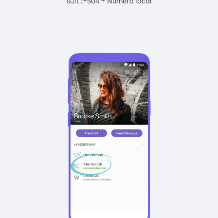
suit :
+
+
504
Numéro local