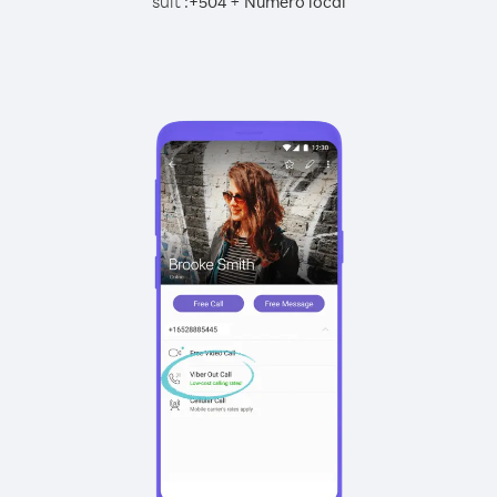
suit :
+
+
504
Numéro local