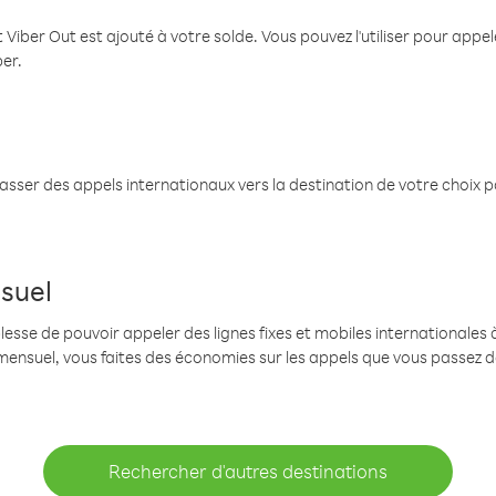
 Viber Out est ajouté à votre solde. Vous pouvez l'utiliser pour app
ber.
passer des appels internationaux vers la destination de votre choix 
suel
se de pouvoir appeler des lignes fixes et mobiles internationales à 
mensuel, vous faites des économies sur les appels que vous passez d
Rechercher d'autres destinations