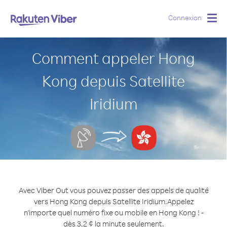
Connexion
Togg
navig
Comment appeler Hong
Kong depuis Satellite
Iridium
Avec Viber Out vous pouvez passer des appels de qualité
vers Hong Kong depuis Satellite Iridium.
Appelez
n'importe quel numéro fixe ou mobile en Hong Kong ! -
dès 3.2 ¢ la minute seulement.