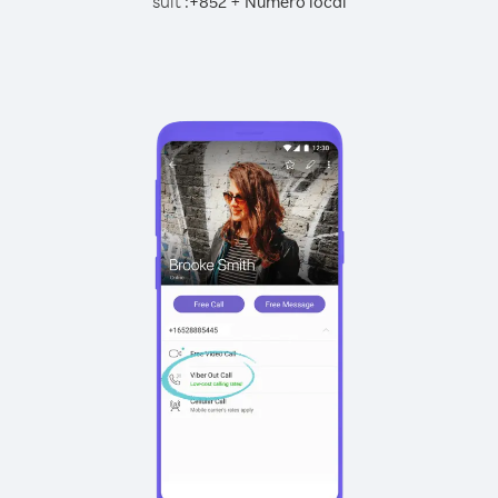
suit :
+
+
852
Numéro local