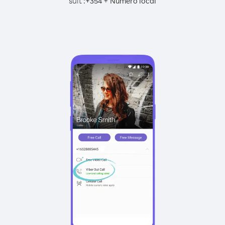
suit :
+
+
354
Numéro local