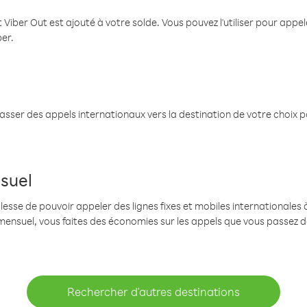
 Viber Out est ajouté à votre solde. Vous pouvez l'utiliser pour app
ber.
passer des appels internationaux vers la destination de votre choix 
suel
se de pouvoir appeler des lignes fixes et mobiles internationales à 
mensuel, vous faites des économies sur les appels que vous passez d
Rechercher d'autres destinations