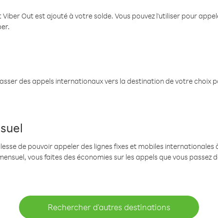
 Viber Out est ajouté à votre solde. Vous pouvez l'utiliser pour app
ber.
passer des appels internationaux vers la destination de votre choix 
suel
se de pouvoir appeler des lignes fixes et mobiles internationales à 
mensuel, vous faites des économies sur les appels que vous passez d
Rechercher d'autres destinations