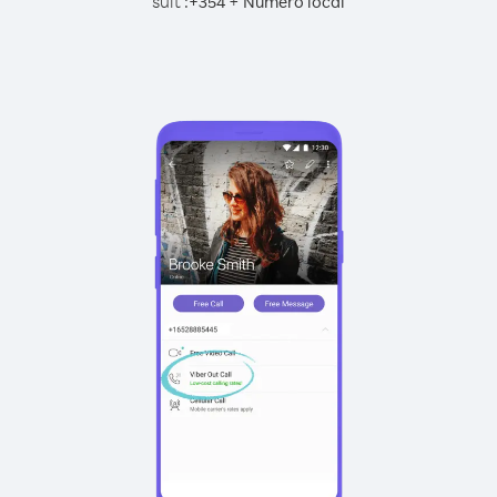
suit :
+
+
354
Numéro local