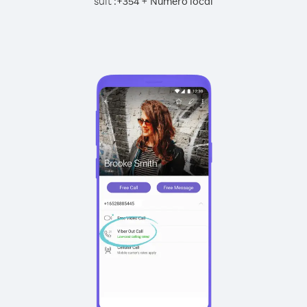
suit :
+
+
354
Numéro local