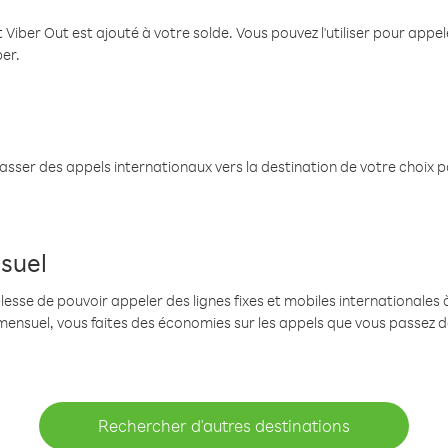
 Viber Out est ajouté à votre solde. Vous pouvez l'utiliser pour app
ber.
passer des appels internationaux vers la destination de votre choix 
suel
se de pouvoir appeler des lignes fixes et mobiles internationales à 
mensuel, vous faites des économies sur les appels que vous passez d
Rechercher d'autres destinations