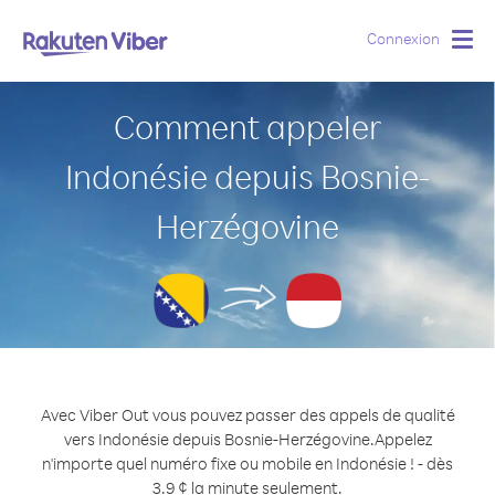
Connexion
Togg
navig
Comment appeler
Indonésie depuis Bosnie-
Herzégovine
Avec Viber Out vous pouvez passer des appels de qualité
vers Indonésie depuis Bosnie-Herzégovine.
Appelez
n'importe quel numéro fixe ou mobile en Indonésie ! - dès
3.9 ¢ la minute seulement.