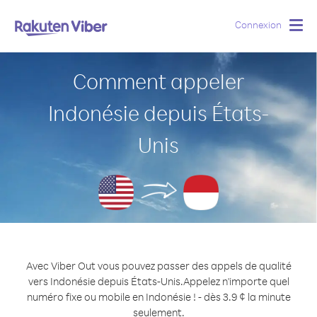
Connexion
Togg
navig
Comment appeler
Indonésie depuis États-
Unis
Avec Viber Out vous pouvez passer des appels de qualité
vers Indonésie depuis États-Unis.
Appelez n'importe quel
numéro fixe ou mobile en Indonésie ! - dès 3.9 ¢ la minute
seulement.