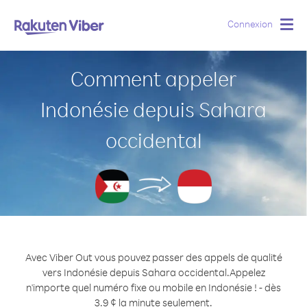
Connexion
Togg
navig
Comment appeler
Indonésie depuis Sahara
occidental
Avec Viber Out vous pouvez passer des appels de qualité
vers Indonésie depuis Sahara occidental.
Appelez
n'importe quel numéro fixe ou mobile en Indonésie ! - dès
3.9 ¢ la minute seulement.