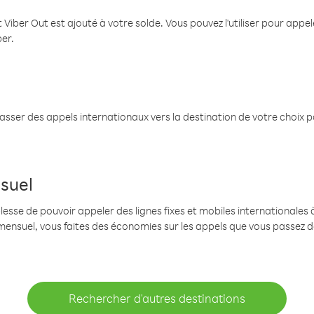
 Viber Out est ajouté à votre solde. Vous pouvez l'utiliser pour app
ber.
passer des appels internationaux vers la destination de votre choix 
suel
se de pouvoir appeler des lignes fixes et mobiles internationales à 
mensuel, vous faites des économies sur les appels que vous passez d
Rechercher d'autres destinations