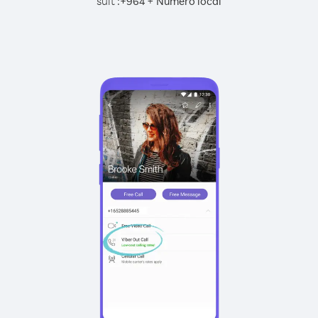
suit :
+
+
964
Numéro local