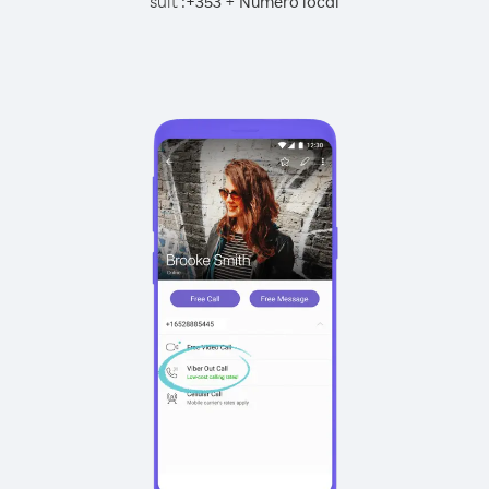
suit :
+
+
353
Numéro local